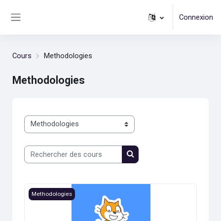
Passer au contenu principal
Connexion
Panneau latéral
Cours
Methodologies
Methodologies
Catégories de cours
Rechercher des cours
Rechercher des cours
Image du cours Bases Informatique
Methodologies